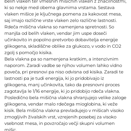
belih vlaken ter vmesnih mišičnih vlaken z značilnostmi,
ki so nekje med obema glavnima vrstama. Sestava
vlaken mišice je ključnega pomena za kakovost mesa,
saj imajo različne vrste vlaken zelo različne lastnosti.
Rdeča mišična vlakna so namenjena spretnosti. So
manjša od belih vlaken, vendar jim uspe doseči
učinkovito in popolno pretvorbo dobavitelja energije
glikogena, skladiščne oblike za glukozo, v vodo in CO2
zgolj s pomočjo kisika.
Bela vlakna pa so namenjena kratkim, a intenzivnim
naporom. Zaradi vadbe se njihov volumen lahko vidno
poveča, pri presnovi pa niso odvisna od kisika. Zaradi te
lastnosti pa je tudi energija, ki jo pridobivajo iz
glikogena, manj učinkovita, tako da presnovni proces
zagotavlja le 1/16 energije, ki jo pridobijo rdeča vlakna.
Posledično bela mišična vlakna shranjujejo velike zaloge
glikogena, vendar malo rdečega mioglobina, ki veže
kisik. Bela mišična vlakna prevladujejo v mišicah visoko
zmogljivih živalskih vrst, vzrejenih posebej za visoko
vsebnost mesa, in povzročajo večji skupni volumen
mišic.