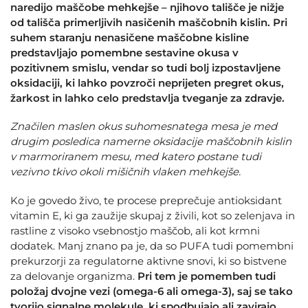
naredijo maščobe mehkejše – njihovo tališče je nižje
od tališča primerljivih nasičenih maščobnih kislin. Pri
suhem staranju nenasičene maščobne kisline
predstavljajo pomembne sestavine okusa v
pozitivnem smislu, vendar so tudi bolj izpostavljene
oksidaciji, ki lahko povzroči neprijeten pregret okus,
žarkost in lahko celo predstavlja tveganje za zdravje.
Značilen maslen okus suhomesnatega mesa je med
drugim posledica namerne oksidacije maščobnih kislin
v marmoriranem mesu, med katero postane tudi
vezivno tkivo okoli mišičnih vlaken mehkejše.
Ko je govedo živo, te procese preprečuje antioksidant
vitamin E, ki ga zaužije skupaj z živili, kot so zelenjava in
rastline z visoko vsebnostjo maščob, ali kot krmni
dodatek. Manj znano pa je, da so PUFA tudi pomembni
prekurzorji za regulatorne aktivne snovi, ki so bistvene
za delovanje organizma.
Pri tem je pomemben tudi
položaj dvojne vezi (omega-6 ali omega-3), saj se tako
tvorijo signalne molekule, ki spodbujajo ali zavirajo