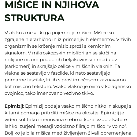
MIŠICE IN NJIHOVA
STRUKTURA
Vsak kos mesa, ki ga pojemo, je mišica. Mišice so
zgrajene hierarhično in iz primerljivih elementov. V živih
organizmih se krčenje mišic sproži s kemičnim
signalom. V mikroskopskih miofibrilah se skrči na
milijone nizom podobnih beljakovinskih modulov
(sarkomeri) in skrajšajo celice v mišičnih vlaknih. Ta
vlakna se sestavijo v fascikle, ki nato sestavljajo
primarne fascikle, ki jih s prostim očesom zaznavamo
kot mišično teksturo. Vsako vlakno je ovito v kolagensko
ovojnico, tako imenovano vezivno tkivo.
Epimizij
: Epimizij obdaja vsako mišično nitko in skupaj s
kitami pomaga pritrditi mišice na okostje. Epimizij je
viden kot tako imenovana srebrna koža, vzdolž katere
lahko izurjeni mesarji vzdolžno filirajo mišico “v volno”.
Bolj ko je bila mišica med življenjem živali obremenjena,