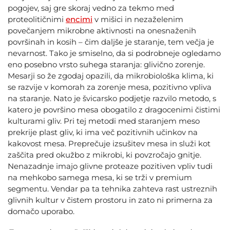
pogojev, saj gre skoraj vedno za tekmo med
proteolitičnimi
encimi
v mišici in nezaželenim
povečanjem mikrobne aktivnosti na onesnaženih
površinah in kosih – čim daljše je staranje, tem večja je
nevarnost. Tako je smiselno, da si podrobneje ogledamo
eno posebno vrsto suhega staranja: glivično zorenje.
Mesarji so že zgodaj opazili, da mikrobiološka klima, ki
se razvije v komorah za zorenje mesa, pozitivno vpliva
na staranje. Nato je švicarsko podjetje razvilo metodo, s
katero je površino mesa obogatilo z dragocenimi čistimi
kulturami gliv. Pri tej metodi med staranjem meso
prekrije plast gliv, ki ima več pozitivnih učinkov na
kakovost mesa. Preprečuje izsušitev mesa in služi kot
zaščita pred okužbo z mikrobi, ki povzročajo gnitje.
Nenazadnje imajo glivne proteaze pozitiven vpliv tudi
na mehkobo samega mesa, ki se trži v premium
segmentu. Vendar pa ta tehnika zahteva rast ustreznih
glivnih kultur v čistem prostoru in zato ni primerna za
domačo uporabo.