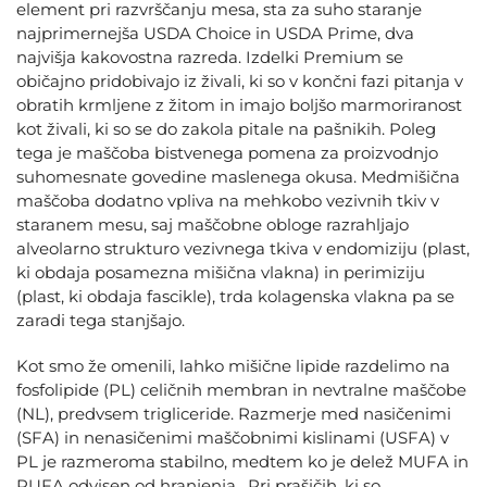
element pri razvrščanju mesa, sta za suho staranje
najprimernejša USDA Choice in USDA Prime, dva
najvišja kakovostna razreda. Izdelki Premium se
običajno pridobivajo iz živali, ki so v končni fazi pitanja v
obratih krmljene z žitom in imajo boljšo marmoriranost
kot živali, ki so se do zakola pitale na pašnikih. Poleg
tega je maščoba bistvenega pomena za proizvodnjo
suhomesnate govedine maslenega okusa. Medmišična
maščoba dodatno vpliva na mehkobo vezivnih tkiv v
staranem mesu, saj maščobne obloge razrahljajo
alveolarno strukturo vezivnega tkiva v endomiziju (plast,
ki obdaja posamezna mišična vlakna) in perimiziju
(plast, ki obdaja fascikle), trda kolagenska vlakna pa se
zaradi tega stanjšajo.
Kot smo že omenili, lahko mišične lipide razdelimo na
fosfolipide (PL) celičnih membran in nevtralne maščobe
(NL), predvsem trigliceride. Razmerje med nasičenimi
(SFA) in nenasičenimi maščobnimi kislinami (USFA) v
PL je razmeroma stabilno, medtem ko je delež MUFA in
PUFA odvisen od hranjenja . Pri prašičih, ki so