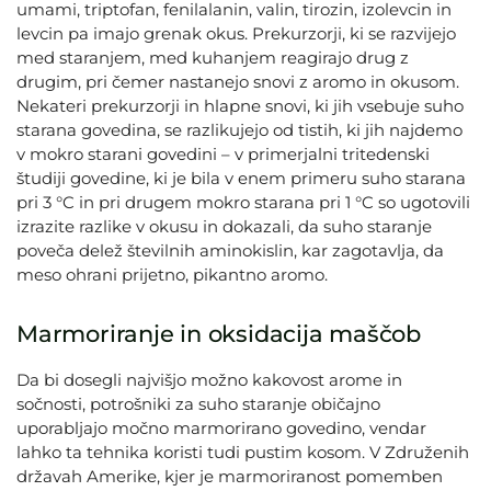
umami, triptofan, fenilalanin, valin, tirozin, izolevcin in
levcin pa imajo grenak okus. Prekurzorji, ki se razvijejo
med staranjem, med kuhanjem reagirajo drug z
drugim, pri čemer nastanejo snovi z aromo in okusom.
Nekateri prekurzorji in hlapne snovi, ki jih vsebuje suho
starana govedina, se razlikujejo od tistih, ki jih najdemo
v mokro starani govedini – v primerjalni tritedenski
študiji govedine, ki je bila v enem primeru suho starana
pri 3 °C in pri drugem mokro starana pri 1 °C so ugotovili
izrazite razlike v okusu in dokazali, da suho staranje
poveča delež številnih aminokislin, kar zagotavlja, da
meso ohrani prijetno, pikantno aromo.
Marmoriranje in oksidacija maščob
Da bi dosegli najvišjo možno kakovost arome in
sočnosti, potrošniki za suho staranje običajno
uporabljajo močno marmorirano govedino, vendar
lahko ta tehnika koristi tudi pustim kosom. V Združenih
državah Amerike, kjer je marmoriranost pomemben