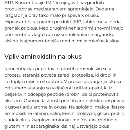
ATP. Koncentracije IMP in njegovih razgradnih
produktov se med staranjem spreminjajo. Dodatna
razgradnja prav tako malo prispeva k okusu.
Hipoksantin, razgradni produkt IMP, lahko mesu doda
grenak priokus. Med drugimi nehlapnimi snovmi imajo
pomembno vlogo tudi nizkomolekularne organske
kisline. Najpomembnejša med njimi je mlečna kislina.
Vpliv aminokislin na okus
Koncentracija peptidov in prostih aminokislin se v
procesu staranja poveča zaradi proteolize, ki drobi in
raztaplja mišično strukturo. V proces ustvarjanja okusa
pri suhem staranju so vključeni tudi katepsini, ki iz
beljakovin odcepijo peptide (drobni delci proteinov) z
okusom. Okusne lastnosti prostih aminokislin prispevajo
k ustvarjanju arome in okusa. Na splošno imajo alifatske
aminokisline (alanin, valin, levcin, izolevcin, glicin, prolin)
sladek okus, žveplove aminokisline (cistein, metionin,
glutamin in asparaginska kislina) ustvarjajo okus