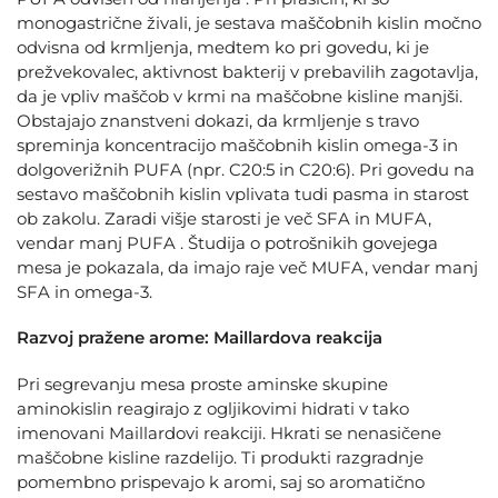
monogastrične živali, je sestava maščobnih kislin močno
odvisna od krmljenja, medtem ko pri govedu, ki je
prežvekovalec, aktivnost bakterij v prebavilih zagotavlja,
da je vpliv maščob v krmi na maščobne kisline manjši.
Obstajajo znanstveni dokazi, da krmljenje s travo
spreminja koncentracijo maščobnih kislin omega-3 in
dolgoverižnih PUFA (npr. C20:5 in C20:6). Pri govedu na
sestavo maščobnih kislin vplivata tudi pasma in starost
ob zakolu. Zaradi višje starosti je več SFA in MUFA,
vendar manj PUFA . Študija o potrošnikih govejega
mesa je pokazala, da imajo raje več MUFA, vendar manj
SFA in omega-3.
Razvoj pražene arome: Maillardova reakcija
Pri segrevanju mesa proste aminske skupine
aminokislin reagirajo z ogljikovimi hidrati v tako
imenovani Maillardovi reakciji. Hkrati se nenasičene
maščobne kisline razdelijo. Ti produkti razgradnje
pomembno prispevajo k aromi, saj so aromatično