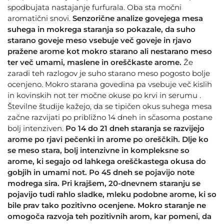
spodbujata nastajanje furfurala. Oba sta močni
aromatični snovi.
Senzorične analize govejega mesa
suhega in mokrega staranja so pokazale, da suho
starano goveje meso vsebuje več goveje in rjavo
pražene arome kot mokro starano ali nestarano meso
ter več umami, maslene in oreščkaste arome.
Že
zaradi teh razlogov je suho starano meso pogosto bolje
ocenjeno. Mokro starana govedina pa vsebuje več kislih
in kovinskih not ter močne okuse po krvi in serumu .
Številne študije kažejo, da se tipičen okus suhega mesa
začne razvijati po približno 14 dneh in sčasoma postane
bolj intenziven.
Po 14 do 21 dneh staranja se razvijejo
arome po rjavi pečenki in arome po oreščkih. Dlje ko
se meso stara, bolj intenzivne in kompleksne so
arome, ki segajo od lahkega oreščkastega okusa do
gobjih in umami not. Po 45 dneh se pojavijo note
modrega sira. Pri krajšem, 20-dnevnem staranju se
pojavijo tudi rahlo sladke, mleku podobne arome, ki so
bile prav tako pozitivno ocenjene. Mokro staranje ne
omogoča razvoja teh pozitivnih arom, kar pomeni, da