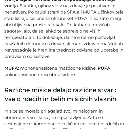
vnetja
. Skratka, njihov vpliv na zdravje je pozitiven ali
negativen. Po drugi strani pa SFA ali MUFA učinkoviteje
stabilizirajo celične strukture kot PUFA in so zato manj
občutljive na proste radikale. Pri kuhanju maščob
zagotavljajo, da se lahko te segrejejo na višjih
temperaturah. To dokazuje, da ne smemo postavljati
pavšalnih domnev o zdravih ali manj zdravih maščobah.
Navsezadnje je hranilna vrednost odvisna od uporabe in
predvsem od sestave.
MUFA:
mononenasičene maščobne kisline,
PUFA
polinenasičene maščobne kisline.
Različne mišice delajo različne stvari:
Vse o rdečih in belih mišičnih vlaknih
Mišice se morajo prilagajati svojim nalogam in
obremenitvam, ki so jim izpostavljene. Zato so
sestavljene iz kombinacije različnih vrst vlaken: rdečih in