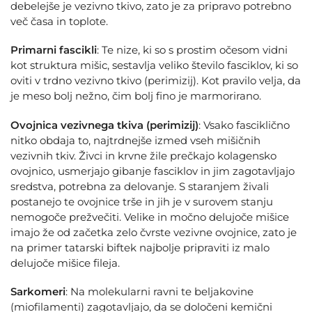
debelejše je vezivno tkivo, zato je za pripravo potrebno
več časa in toplote.
Primarni fascikli
: Te nize, ki so s prostim očesom vidni
kot struktura mišic, sestavlja veliko število fasciklov, ki so
oviti v trdno vezivno tkivo (perimizij). Kot pravilo velja, da
je meso bolj nežno, čim bolj fino je marmorirano.
Ovojnica vezivnega tkiva (perimizij)
: Vsako fasciklično
nitko obdaja to, najtrdnejše izmed vseh mišičnih
vezivnih tkiv. Živci in krvne žile prečkajo kolagensko
ovojnico, usmerjajo gibanje fasciklov in jim zagotavljajo
sredstva, potrebna za delovanje. S staranjem živali
postanejo te ovojnice trše in jih je v surovem stanju
nemogoče prežvečiti. Velike in močno delujoče mišice
imajo že od začetka zelo čvrste vezivne ovojnice, zato je
na primer tatarski biftek najbolje pripraviti iz malo
delujoče mišice fileja.
Sarkomeri
: Na molekularni ravni te beljakovine
(miofilamenti) zagotavljajo, da se določeni kemični