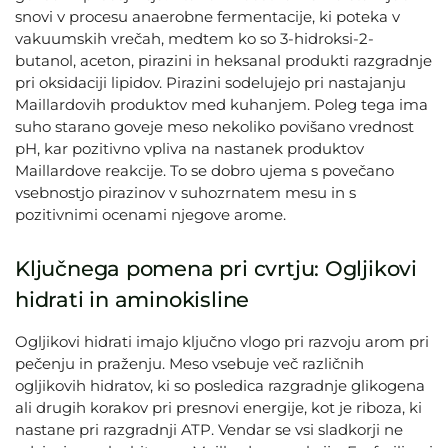
snovi v procesu anaerobne fermentacije, ki poteka v
vakuumskih vrečah, medtem ko so 3-hidroksi-2-
butanol, aceton, pirazini in heksanal produkti razgradnje
pri oksidaciji lipidov. Pirazini sodelujejo pri nastajanju
Maillardovih produktov med kuhanjem. Poleg tega ima
suho starano goveje meso nekoliko povišano vrednost
pH, kar pozitivno vpliva na nastanek produktov
Maillardove reakcije. To se dobro ujema s povečano
vsebnostjo pirazinov v suhozrnatem mesu in s
pozitivnimi ocenami njegove arome.
Ključnega pomena pri cvrtju: Ogljikovi
hidrati in aminokisline
Ogljikovi hidrati imajo ključno vlogo pri razvoju arom pri
pečenju in praženju. Meso vsebuje več različnih
ogljikovih hidratov, ki so posledica razgradnje glikogena
ali drugih korakov pri presnovi energije, kot je riboza, ki
nastane pri razgradnji ATP. Vendar se vsi sladkorji ne