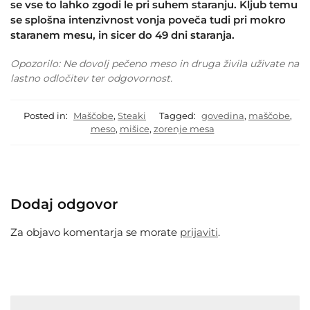
se vse to lahko zgodi le pri suhem staranju. Kljub temu
se splošna intenzivnost vonja poveča tudi pri mokro
staranem mesu, in sicer do 49 dni staranja.
Opozorilo: Ne dovolj pečeno meso in druga živila uživate na
lastno odločitev ter odgovornost.
Posted in:
Maščobe
,
Steaki
Tagged:
govedina
,
maščobe
,
meso
,
mišice
,
zorenje mesa
Dodaj odgovor
Za objavo komentarja se morate
prijaviti
.