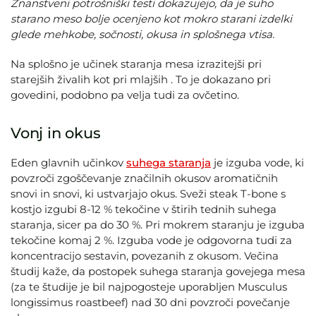
Znanstveni potrošniški testi dokazujejo, da je suho
starano meso bolje ocenjeno kot mokro starani izdelki
glede mehkobe, sočnosti, okusa in splošnega vtisa.
Na splošno je učinek staranja mesa izrazitejši pri
starejših živalih kot pri mlajših . To je dokazano pri
govedini, podobno pa velja tudi za ovčetino.
Vonj in okus
Eden glavnih učinkov
suhega staranja
je izguba vode, ki
povzroči zgoščevanje značilnih okusov aromatičnih
snovi in snovi, ki ustvarjajo okus. Sveži steak T-bone s
kostjo izgubi 8-12 % tekočine v štirih tednih suhega
staranja, sicer pa do 30 %. Pri mokrem staranju je izguba
tekočine komaj 2 %. Izguba vode je odgovorna tudi za
koncentracijo sestavin, povezanih z okusom. Večina
študij kaže, da postopek suhega staranja govejega mesa
(za te študije je bil najpogosteje uporabljen Musculus
longissimus roastbeef) nad 30 dni povzroči povečanje