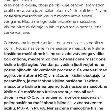
ki so nosilci okusa, oboje pa oblikuje osnovni aromatični
profil mesa, zato je značilen okus ovčetine ali kozličevine
posledica maščobnih kislin z močno razvejanimi
verigami. Hkrati mnoge polinenasičene maščobne
kisline hitro oksidirajo in lahko povzročijo nezaželjene
žarke vonjave.
Zdravstvena in prehranska literatura nas je seznanila s
pojmi, kot so nasičene in nenasičene maščobne kisline.
Nasičene maščobne kisline so z zdravstvenega vidika
bolj kritične, medtem ko imajo nenasičene maščobne
kisline boljši ugled.
Vendar pa večina ljudi verjetno ne
pozna njihovih biokemičnih procesov. Če vse vezi med
ogljikovimi atomi (C-C) v maščobni kislini obstajajo le
posamično, je maščobna kislina nasičena. Takšne
maščobne kisline imenujemo tudi nasičene maščobne
kisline. Če maščobna kislina vsebuje eno ali več
dvojnih vezi C-C, jo imenujemo mononenasičena ali
polinenasičena maščobna kislina ali, v znanstvenem
jeziku, MUFA in PUFA. Nenasičene maščobne kisline