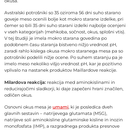
okusa.
Avstralski potrošniki so 35 oziroma 56 dni suho starano
goveje meso ocenili bolje kot mokro starane izdelke, pri
čemer so bili 35 dni suho starani izdelki najbolje ocenjeni
v vseh kategorijah (mehkoba, sočnost, okus, splošni vtis).
V tej študiji je imela mokro starana govedina po
podobnem času staranja bistveno nižjo vrednost pH,
zaradi rahlo kislega okusa mokro staranega mesa pa so
potrošniki podelili nižje ocene. Po suhem staranju pa je
imelo meso nekoliko višjo vrednost pH, kar je pozitivno
vplivalo na nastanek produktov Maillardove reakcije.
Milardova reakcija:
reakcija med aminokislinami in
reducirajočimi sladkorji, ki daje zapečeni hrani značilen,
odličen okus.
Osnovni okus mesa je
umami
, ki je posledica dveh
glavnih sestavin – natrijevega glutamata (MSG),
natrijeve soli aminokisline glutaminske kisline in inozin
monofosfata (IMP), a razgradnega produkta presnove