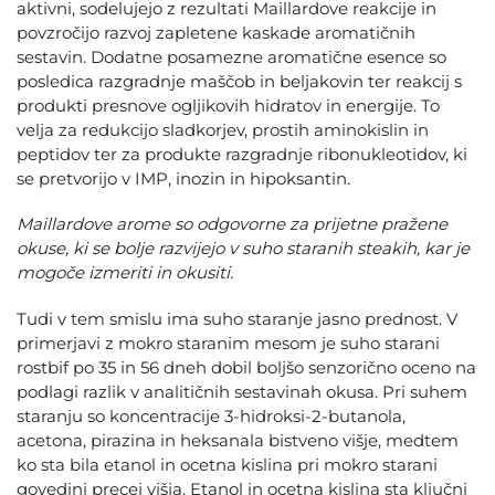
aktivni, sodelujejo z rezultati Maillardove reakcije in
povzročijo razvoj zapletene kaskade aromatičnih
sestavin. Dodatne posamezne aromatične esence so
posledica razgradnje maščob in beljakovin ter reakcij s
produkti presnove ogljikovih hidratov in energije. To
velja za redukcijo sladkorjev, prostih aminokislin in
peptidov ter za produkte razgradnje ribonukleotidov, ki
se pretvorijo v IMP, inozin in hipoksantin.
Maillardove arome so odgovorne za prijetne pražene
okuse, ki se bolje razvijejo v suho staranih steakih, kar je
mogoče izmeriti in okusiti.
Tudi v tem smislu ima suho staranje jasno prednost. V
primerjavi z mokro staranim mesom je suho starani
rostbif po 35 in 56 dneh dobil boljšo senzorično oceno na
podlagi razlik v analitičnih sestavinah okusa. Pri suhem
staranju so koncentracije 3-hidroksi-2-butanola,
acetona, pirazina in heksanala bistveno višje, medtem
ko sta bila etanol in ocetna kislina pri mokro starani
govedini precej višja. Etanol in ocetna kislina sta ključni