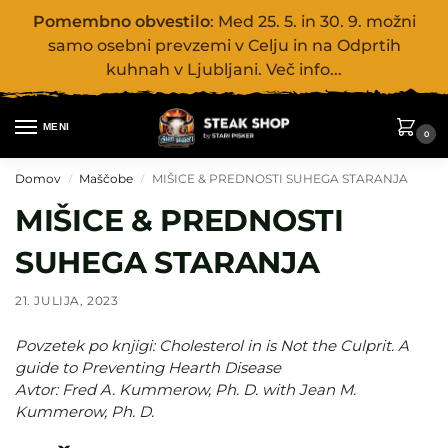
Pomembno obvestilo
: Med 25. 5. in 30. 9. možni
samo osebni prevzemi v Celju in na Odprtih
kuhnah v Ljubljani. Več info...
MENI
0
Domov
Maščobe
MIŠICE & PREDNOSTI SUHEGA STARANJA
/
/
MIŠICE & PREDNOSTI
SUHEGA STARANJA
21. JULIJA, 2023
Povzetek po knjigi: Cholesterol in is Not the Culprit. A
guide to Preventing Hearth Disease
Avtor: Fred A. Kummerow, Ph. D. with Jean M.
Kummerow, Ph. D.