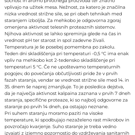
sočnost in aromo prvotnega proizvoda ter znatno
vplivajo na užitek mesa. Nežnost, za katero je značilna
nizka vrednost strižne sile, se pri obeh tehnikah med
staranjem izboljša. Za mehkobo je odgovorna zgoraj
omenjena aktivnost telesnih proteaznih sistemov.
Njihova aktivnost se lahko spreminja glede na čas in
vrednost pH ter starost in spol zadevne živali.
Temperatura je še posebej pomembna po zakolu.
Teden dni skladiščenja pri temperaturi -0,5 °C ima enak
vpliv na mehkobo kot 2-tedensko skladiščenje pri
temperaturi 5 °C. Če ne upoštevamo temperaturnih
pogojev, do povečanja občutljivosti pride že v prvih
fazah staranja, vendar se vrednost strižne sile med 14. in
35. dnem še naprej zmanjšuje. To je posledica dejstva,
da je največja aktivnost kalpaina zaznana v prvih 7 dneh
staranja, specifične proteaze, ki so najbolj odgovorne za
staranje po prvih 14 dneh, pa ostajajo neznane.
Pri suhem staranju moramo paziti na visoke
temperature, ki spodbujajo nezaželeno rast mikrobov in
povzročajo kvarjenje. Suho staranje je treba vedno
izvajati z izjemno pozornostjo do vzdrževanja sanitarnih