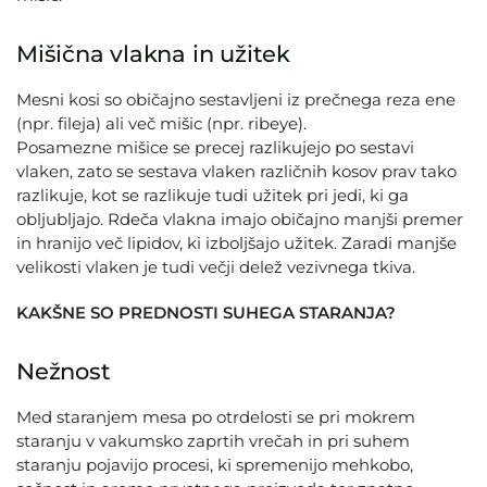
Mišična vlakna in užitek
Mesni kosi so običajno sestavljeni iz prečnega reza ene
(npr. fileja) ali več mišic (npr. ribeye).
Posamezne mišice se precej razlikujejo po sestavi
vlaken, zato se sestava vlaken različnih kosov prav tako
razlikuje, kot se razlikuje tudi užitek pri jedi, ki ga
obljubljajo. Rdeča vlakna imajo običajno manjši premer
in hranijo več lipidov, ki izboljšajo užitek. Zaradi manjše
velikosti vlaken je tudi večji delež vezivnega tkiva.
KAKŠNE SO PREDNOSTI SUHEGA STARANJA?
Nežnost
Med staranjem mesa po otrdelosti se pri mokrem
staranju v vakumsko zaprtih vrečah in pri suhem
staranju pojavijo procesi, ki spremenijo mehkobo,