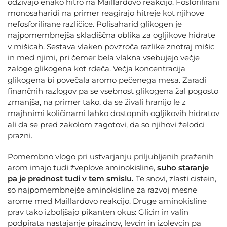
odzivajo enako hitro na Maillardovo reakcijo. Fosforilirani
monosaharidi na primer reagirajo hitreje kot njihove
nefosforilirane različice. Polisaharid glikogen je
najpomembnejša skladiščna oblika za ogljikove hidrate
v mišicah. Sestava vlaken povzroča razlike znotraj mišic
in med njimi, pri čemer bela vlakna vsebujejo večje
zaloge glikogena kot rdeča. Večja koncentracija
glikogena bi povečala aromo pečenega mesa. Zaradi
finančnih razlogov pa se vsebnost glikogena žal pogosto
zmanjša, na primer tako, da se živali hranijo le z
majhnimi količinami lahko dostopnih ogljikovih hidratov
ali da se pred zakolom zagotovi, da so njihovi želodci
prazni.
Pomembno vlogo pri ustvarjanju priljubljenih praženih
arom imajo tudi žveplove aminokisline,
suho staranje
pa je prednost tudi v tem smislu.
Te snovi, zlasti cistein,
so najpomembnejše aminokisline za razvoj mesne
arome med Maillardovo reakcijo. Druge aminokisline
prav tako izboljšajo pikanten okus: Glicin in valin
podpirata nastajanje pirazinov, levcin in izolevcin pa