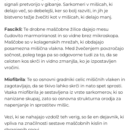
signali pretvorijo v gibanje. Sarkomeri v mišicah, ki
delajo več, so debelejši, ker so bolj razviti, in jih je
bistveno težje žvečiti kot v mišicah, ki delajo manj.
Fascikli:
Te drobne maščobne žilice dajejo mesu
čudovito marmoriranost in so vidne brez mikroskopa.
Maščobe so v kolagenskih mrežah, ki obdajajo
posamezna mišična vlakna. Med žvečenjem povzročajo
sočnost, poleg tega pa so odgovorne tudi za to, da se
celoten kos skrči in vidno zmanjša, ko je izpostavljen
vročini.
Miofibrila
: Te so osnovni gradniki celic mišičnih vlaken in
zagotavljajo, da se tkivo lahko skrči in nato spet sprosti.
Vsaka miofibrila je sestavljena iz vrste sarkomerov, ki so
nanizane skupaj, zato so osnovna strukturna orodja za
napenjanje in sprostitev mišic.
Vezi, ki se nahajajo vzdolž teh verig, so še en dejavnik, ki
vpliva na značilnosti sestave maščobnih kislin in
shranjenih snovi,