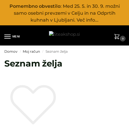
Pomembno obvestilo
: Med 25. 5. in 30. 9. možni
samo osebni prevzemi v Celju in na Odprtih
kuhnah v Ljubljani. Več info...
MENI
0
Domov
Moj račun
Seznam želja
/
/
Seznam želja