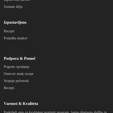
Seznam želja
Izpostavljeno
Recepti
Ponudba steakov
Podpora & Pomoč
Pogosta vprašanja
Osnovni steak recept
Stopnje pečenosti
Recepti
Varnost & Kvaliteta
Poskrbeli smo za kvaliteten prodajni program, lastno dostavno službo in