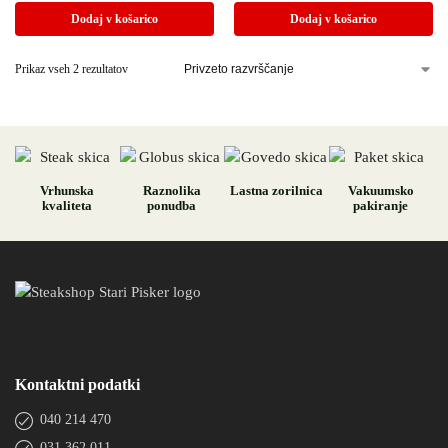
Dodaj v košarico
Dodaj v košarico
Prikaz vseh 2 rezultatov
Vrhunska
Raznolika
Lastna zorilnica
Vakuumsko
kvaliteta
ponudba
pakiranje
Kontaktni podatki
040 214 470
031 362 011