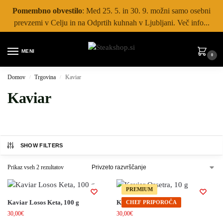
Pomembno obvestilo
: Med 25. 5. in 30. 9. možni samo osebni
prevzemi v Celju in na Odprtih kuhnah v Ljubljani. Več info...
MENI
0
Domov
Trgovina
Kaviar
/
/
Kaviar
SHOW FILTERS
Prikaz vseh 2 rezultatov
PREMIUM
Kaviar Losos Keta, 100 g
Kaviar Ossetra, 10 g
CHEF PRIPOROČA
30,00
€
30,00
€