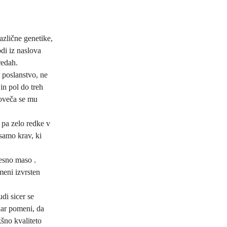
različne genetike,
di iz naslova
redah.
 poslanstvo, ne
in pol do treh
poveča se mu
 pa zelo redke v
samo krav, ki
esno maso .
meni izvrsten
di sicer se
kar pomeni, da
kšno kvaliteto