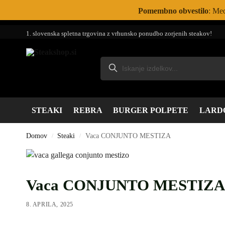
Pomembno obvestilo
: Med
1. slovenska spletna trgovina z vrhunsko ponudbo zorjenih steakov!
STEAKI
REBRA
BURGER POLPETE
LARD
Domov
Steaki
Vaca CONJUNTO MESTIZA
/
/
Vaca CONJUNTO MESTIZA
8. APRILA, 2025