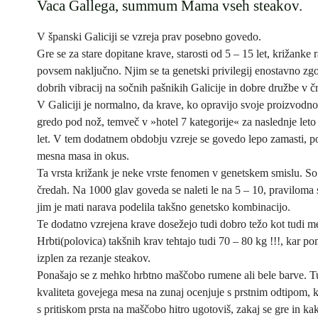
Vaca Gallega, summum Mama vseh steakov.
V španski Galiciji se vzreja prav posebno govedo.
Gre se za stare dopitane krave, starosti od 5 – 15 let, križanke 
povsem naključno. Njim se ta genetski privilegij enostavno zgo
dobrih vibracij na sočnih pašnikih Galicije in dobre družbe v č
V Galiciji je normalno, da krave, ko opravijo svoje proizvodno
gredo pod nož, temveč v »hotel 7 kategorije« za naslednje leto 
let. V tem dodatnem obdobju vzreje se govedo lepo zamasti, 
mesna masa in okus.
Ta vrsta križank je neke vrste fenomen v genetskem smislu. So
čredah. Na 1000 glav goveda se naleti le na 5 – 10, praviloma 
jim je mati narava podelila takšno genetsko kombinacijo.
Te dodatno vzrejena krave dosežejo tudi dobro težo kot tudi m
Hrbti(polovica) takšnih krav tehtajo tudi 70 – 80 kg !!!, kar po
izplen za rezanje steakov.
Ponašajo se z mehko hrbtno maščobo rumene ali bele barve. Tu
kvaliteta govejega mesa na zunaj ocenjuje s prstnim odtipom, 
s pritiskom prsta na maščobo hitro ugotoviš, zakaj se gre in ka