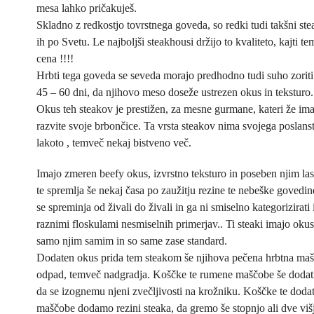
mesa lahko pričakuješ.
Skladno z redkostjo tovrstnega goveda, so redki tudi takšni ste
ih po Svetu. Le najboljši steakhousi držijo to kvaliteto, kajti te
cena !!!!
Hrbti tega goveda se seveda morajo predhodno tudi suho zoriti 
45 – 60 dni, da njihovo meso doseže ustrezen okus in teksturo.
Okus teh steakov je prestižen, za mesne gurmane, kateri že ima
razvite svoje brbončice. Ta vrsta steakov nima svojega poslanst
lakoto , temveč nekaj bistveno več.
Imajo zmeren beefy okus, izvrstno teksturo in poseben njim las
te spremlja še nekaj časa po zaužitju rezine te nebeške govedi
se spreminja od živali do živali in ga ni smiselno kategorizirati 
raznimi floskulami nesmiselnih primerjav.. Ti steaki imajo okus ,
samo njim samim in so same zase standard.
Dodaten okus prida tem steakom še njihova pečena hrbtna mašč
odpad, temveč nadgradja. Koščke te rumene maščobe še doda
da se izognemu njeni zvečljivosti na krožniku. Koščke te dod
maščobe dodamo rezini steaka, da gremo še stopnjo ali dve višj