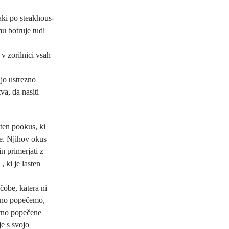
aki po steakhous-
mu botruje tudi
v zorilnici vsah
jo ustrezno
va, da nasiti
ten pookus, ki
ne. Njihov okus
in primerjati z
 ki je lasten
obe, katera ni
tno popečemo,
atno popečene
e s svojo