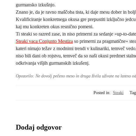
gurmansko izkušnjo.
Znano je, da je ravno maščoba tista, ki daje mesu dober in bolj
Kvalificiranje konkretnega okusa gre prepustiti izključno jedcu
kaj mu konkreten okus resnično pomeni.
Ti steaki so razred zase, in niso primerni za sedanje »up-to-dat
Steaki vaca Conjunto Mestiza
so primerni za pragmatične« stea
kateri nimajo težav z modnimi trendi v kulinariki, temveč ved
niso bili dani ob rojstvu, temveč da so naši okusi predmet staln
odkrivanja višjih gurmanskih izkušenj.
Opozorilo: Ne dovolj pečeno meso in druga živila uživate na lastno od
Posted in:
Steaki
Tag
Dodaj odgovor