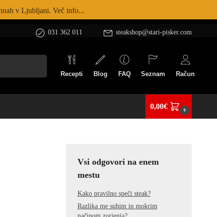
nah v Ljubljani. Več info...
031 362 011
steakshop@stari-pisker.com
Iskanje
Recepti
Blog
FAQ
Seznam
Račun
0,00
€
0
Vsi odgovori na enem
mestu
Kako pravilno speči steak?
Razlika me suhim in mokrim
načinom zorjenja?