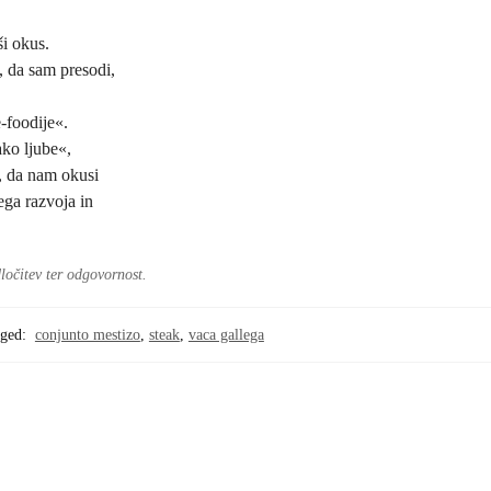
ši okus.
, da sam presodi,
e-foodije«.
ko ljube«,
o, da nam okusi
ega razvoja in
ločitev ter odgovornost.
ged:
conjunto mestizo
,
steak
,
vaca gallega