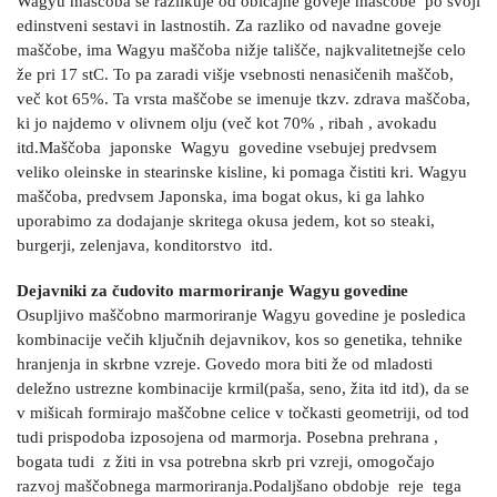
Wagyu maščoba se razlikuje od običajne goveje maščobe po svoji
edinstveni sestavi in lastnostih. Za razliko od navadne goveje
maščobe, ima Wagyu maščoba nižje tališče, najkvalitetnejše celo
že pri 17 stC. To pa zaradi višje vsebnosti nenasičenih maščob,
več kot 65%. Ta vrsta maščobe se imenuje tkzv. zdrava maščoba,
ki jo najdemo v olivnem olju (več kot 70% , ribah , avokadu
itd.Maščoba japonske Wagyu govedine vsebujej predvsem
veliko oleinske in stearinske kisline, ki pomaga čistiti kri. Wagyu
maščoba, predvsem Japonska, ima bogat okus, ki ga lahko
uporabimo za dodajanje skritega okusa jedem, kot so steaki,
burgerji, zelenjava, konditorstvo itd.
Dejavniki za čudovito marmoriranje Wagyu govedine
Osupljivo maščobno marmoriranje Wagyu govedine je posledica
kombinacije večih ključnih dejavnikov, kos so genetika, tehnike
hranjenja in skrbne vzreje. Govedo mora biti že od mladosti
deležno ustrezne kombinacije krmil(paša, seno, žita itd itd), da se
v mišicah formirajo maščobne celice v točkasti geometriji, od tod
tudi prispodoba izposojena od marmorja. Posebna prehrana ,
bogata tudi z žiti in vsa potrebna skrb pri vzreji, omogočajo
razvoj maščobnega marmoriranja.Podaljšano obdobje reje tega