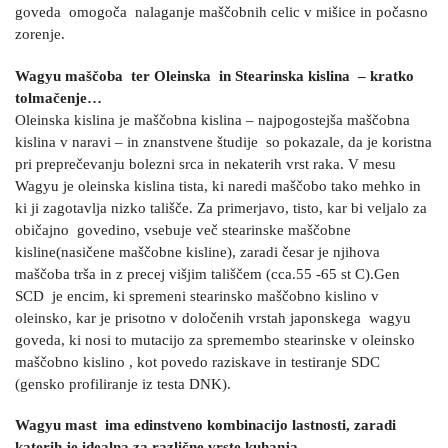
goveda omogoča nalaganje maščobnih celic v mišice in počasno
zorenje.
Wagyu maščoba ter Oleinska in Stearinska kislina – kratko
tolmačenje…
Oleinska kislina je maščobna kislina – najpogostejša maščobna
kislina v naravi – in znanstvene študije so pokazale, da je koristna
pri preprečevanju bolezni srca in nekaterih vrst raka. V mesu
Wagyu je oleinska kislina tista, ki naredi maščobo tako mehko in
ki ji zagotavlja nizko tališče. Za primerjavo, tisto, kar bi veljalo za
običajno govedino, vsebuje več stearinske maščobne
kisline(nasičene maščobne kisline), zaradi česar je njihova
maščoba trša in z precej višjim tališčem (cca.55 -65 st C).Gen
SCD je encim, ki spremeni stearinsko maščobno kislino v
oleinsko, kar je prisotno v določenih vrstah japonskega wagyu
goveda, ki nosi to mutacijo za spremembo stearinske v oleinsko
maščobno kislino , kot povedo raziskave in testiranje SDC
(gensko profiliranje iz testa DNK).
Wagyu mast ima edinstveno kombinacijo lastnosti, zaradi
katerih je idealna za različne vrste kuhanja.