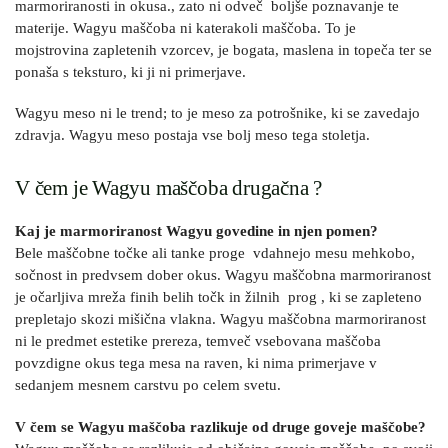
marmoriranosti in okusa., zato ni odveč boljše poznavanje te
materije. Wagyu maščoba ni katerakoli maščoba. To je
mojstrovina zapletenih vzorcev, je bogata, maslena in topeča ter se
ponaša s teksturo, ki ji ni primerjave.
Wagyu meso ni le trend; to je meso za potrošnike, ki se zavedajo
zdravja. Wagyu meso postaja vse bolj meso tega stoletja.
V čem je Wagyu maščoba drugačna ?
Kaj je marmoriranost Wagyu govedine in njen pomen?
Bele maščobne točke ali tanke proge vdahnejo mesu mehkobo,
sočnost in predvsem dober okus. Wagyu maščobna marmoriranost
je očarljiva mreža finih belih točk in žilnih prog , ki se zapleteno
prepletajo skozi mišična vlakna. Wagyu maščobna marmoriranost
ni le predmet estetike prereza, temveč vsebovana maščoba
povzdigne okus tega mesa na raven, ki nima primerjave v
sedanjem mesnem carstvu po celem svetu.
V čem se Wagyu maščoba razlikuje od druge goveje maščobe?