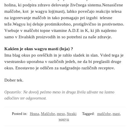
holina, ki podpira zdravo delovanje živčnega sistema.Nenasičene
maščobe, kot je wagyu loj(mast), lahko povečajo reakcijo telesa
na izgorevanje maščob in tako pomagajo pri izgubi telesne
teže.Wagyu loj deluje protimikrobno, protiglivično in protivnetno.
Vsebuje v maščobi topne vitamine A.D.E in K, ki jih najdemo
samo v živalskih proizvodih in so potrebni za naše zdravje.
Kakšen je okus wagyu masti (loja) ?
Ima blag okus po oreščkih in je rahlo sladek in slan. Vsled tega je
vsestransko uporabna v različnih jedeh, ne da bi preglasili druge
okus. Enostavno je odličen za nadgradnjo različnih receptov.
Dober tek.
Opozorilo: Ne dovolj pečeno meso in druga živila uživate na lastno
odločitev ter odgovornost.
Posted in:
Hrana
,
Maščobe
,
meso
,
Steaki
Tagged:
maščobe
,
mast
,
wagyu