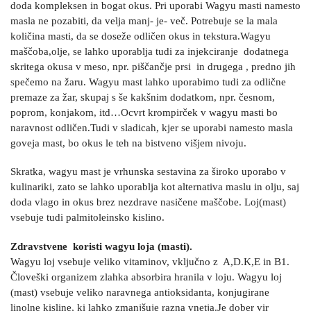
doda kompleksen in bogat okus. Pri uporabi Wagyu masti namesto
masla ne pozabiti, da velja manj- je- več. Potrebuje se la mala
količina masti, da se doseže odličen okus in tekstura.Wagyu
maščoba,olje, se lahko uporablja tudi za injekciranje dodatnega
skritega okusa v meso, npr. piščančje prsi in drugega , predno jih
spečemo na žaru. Wagyu mast lahko uporabimo tudi za odlične
premaze za žar, skupaj s še kakšnim dodatkom, npr. česnom,
poprom, konjakom, itd…Ocvrt krompirček v wagyu masti bo
naravnost odličen.Tudi v sladicah, kjer se uporabi namesto masla
goveja mast, bo okus le teh na bistveno višjem nivoju.
Skratka, wagyu mast je vrhunska sestavina za široko uporabo v
kulinariki, zato se lahko uporablja kot alternativa maslu in olju, saj
doda vlago in okus brez nezdrave nasičene maščobe. Loj(mast)
vsebuje tudi palmitoleinsko kislino.
Zdravstvene koristi wagyu loja (masti).
Wagyu loj vsebuje veliko vitaminov, vključno z A,D.K,E in B1.
Človeški organizem zlahka absorbira hranila v loju. Wagyu loj
(mast) vsebuje veliko naravnega antioksidanta, konjugirane
linolne kisline, ki lahko zmanjšuje razna vnetja.Je dober vir