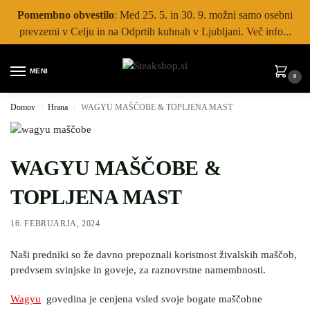
Pomembno obvestilo
: Med 25. 5. in 30. 9. možni samo osebni
prevzemi v Celju in na Odprtih kuhnah v Ljubljani. Več info...
MENI
0
Domov
Hrana
WAGYU MAŠČOBE & TOPLJENA MAST
/
/
WAGYU MAŠČOBE &
TOPLJENA MAST
16. FEBRUARJA, 2024
Naši predniki so že davno prepoznali koristnost živalskih maščob,
predvsem svinjske in goveje, za raznovrstne namembnosti.
Wagyu
govedina je cenjena vsled svoje bogate maščobne