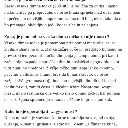
Zaradi visoke dimne točke (280 stC) je odlična za cvrtje , njeno
nizko tališče pa preprečuje, da bi se hrana sprijela med dušenjem
in pečenjem na višjih temperaturah. Ima tudi blag okus, tako da ne
bo premagal občutljivih jedi, kot so ribe in zelenjava.
Zakaj je pomembna visoka dimna točka za olje (mast) ?
Visoka dimna točka je pomembna pri uporabi mast-olja, saj se
živila, kuhana na olju, zlahka zažgejo, če jih predolgo kuhamo na
previsoki temperaturi. Točka dimljenja je temperatura, pri kateri
začne olje razpadati, sproščati dim in poslabšati njegov okus kot
tudi hranilno vrednost. Z višjo točko dimljenja lahko cvremo,
pečemo ali dušimo hrano, brez da bi nas skrbelo, da bi se
zažgala.Wagyu mast (loj) ima eno najvišjih dimnih točk med
jedilnimi olji, zaradi česar je idealna izbira.Nasprotno wagyu
masti, imajo rastlinska olja veliko nižjo dimno točko, kar pomeni,
da se zažgana spremenijo v trans maščobe in proste radikal..
Kako in kje uporabljati wagyu mast ?
Njena uporaba je vsestranska in se uporablja za vse, od cvrtja,
dušenja, kuhanja, grillanja, sladic itd. Vsemu, s čimer se kuha,