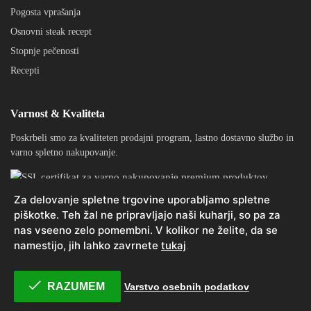
Pogosta vprašanja
Osnovni steak recept
Stopnje pečenosti
Recepti
Varnost & Kvaliteta
Poskrbeli smo za kvaliteten prodajni program, lastno dostavno službo in
varno spletno nakupovanje.
Za delovanje spletne trgovine uporabljamo spletne
piškotke. Teh žal ne pripravljajo naši kuharji, so pa za
nas vseeno zelo pomembni. V kolikor ne želite, da se
Aljaž Žilnik s.p., vse pravice pridržane, 2021. Vse cene vsebujejo
namestijo, jih lahko zavrnete
tukaj
.
DDV.
Pogoji poslovanja
Varstvo osebnih podatkov
Spletni piškotki
RAZUMEM
Varstvo osebnih podatkov
Avtor: