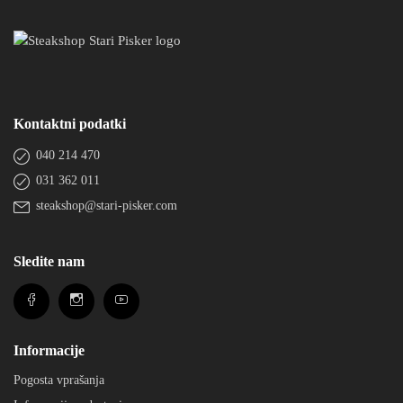
Kontaktni podatki
040 214 470
031 362 011
steakshop@stari-pisker.com
Sledite nam
Informacije
Pogosta vprašanja