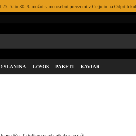
 25. 5. in 30. 9. možni samo osebni prevzemi v Celju in na Odprtih kuh
O SLANINA
LOSOS
PAKETI
KAVIAR
hrane tiče. Ta trditev seveda nikakor ne drži.