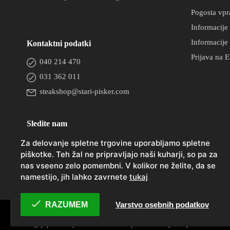
Pogosta vpr
Informacije 
Informacije 
Kontaktni podatki
Prijava na E
040 214 470
031 362 011
steakshop@stari-pisker.com
Sledite nam
Za delovanje spletne trgovine uporabljamo spletne
piškotke. Teh žal ne pripravljajo naši kuharji, so pa za
nas vseeno zelo pomembni. V kolikor ne želite, da se
namestijo, jih lahko zavrnete
tukaj
.
RAZUMEM
Varstvo osebnih podatkov
Aljaž Žilnik s.p., vse pravice pridržane, 2021. Vse cene vse
Pogoji poslovanja
Varstvo osebnih podatkov
Spletni piškotki