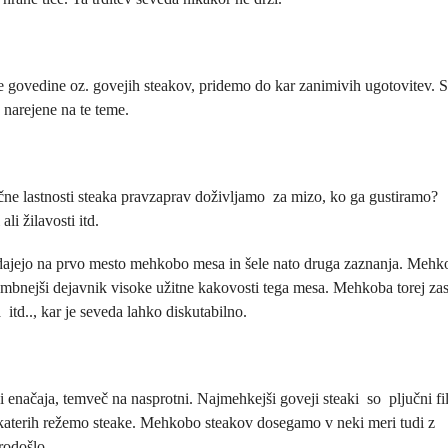
e govedine oz. govejih steakov, pridemo do kar zanimivih ugotovitev. S
e narejene na te teme.
čne lastnosti steaka pravzaprav doživljamo za mizo, ko ga gustiramo?
i žilavosti itd.
 dajejo na prvo mesto mehkobo mesa in šele nato druga zaznanja. Mehk
embnejši dejavnik visoke užitne kakovosti tega mesa. Mehkoba torej za
td.., kar je seveda lahko diskutabilno.
i enačaja, temveč na nasprotni. Najmehkejši goveji steaki so pljučni fil
z katerih režemo steake. Mehkobo steakov dosegamo v neki meri tudi z
rodošlo.