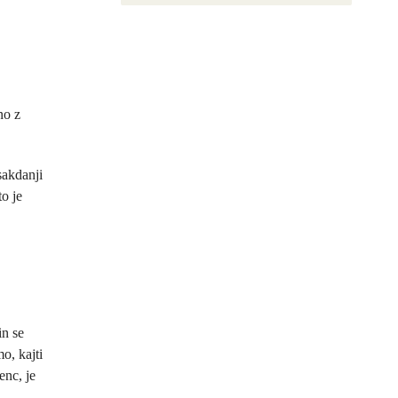
no z
sakdanji
to je
in se
o, kajti
enc, je