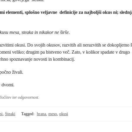
 elementi, splošno veljavne definicije za najboljši okus ni; slednj
su mesa, steaka in nikakor ne širše.
azvitimi okusi. Do svojih okusov, razvitih ali nerazvitih se dokopljemo 
omeni veliko; drugim pa bistveno več. Zato, v kolikor spadate v drugo
enehno spoznavanje novosti in kombinacij.
počno živali.
e dvomi.
ločitev ter odgovornost.
si
,
Steaki
Tagged:
hrana
,
meso
,
okusi