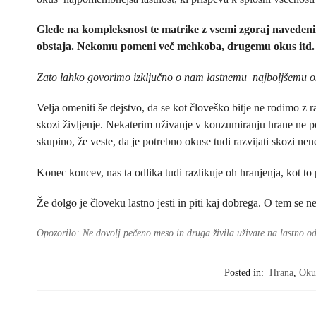
Glede na kompleksnost te matrike z vsemi zgoraj navedenimi
obstaja. Nekomu pomeni več mehkoba, drugemu okus itd.
Zato lahko govorimo izključno o nam lastnemu najboljšemu oku
Velja omeniti še dejstvo, da se kot človeško bitje ne rodimo z r
skozi življenje. Nekaterim uživanje v konzumiranju hrane ne p
skupino, že veste, da je potrebno okuse tudi razvijati skozi n
Konec koncev, nas ta odlika tudi razlikuje oh hranjenja, kot to 
Že dolgo je človeku lastno jesti in piti kaj dobrega. O tem se n
Opozorilo: Ne dovolj pečeno meso in druga živila uživate na lastno od
Posted in:
Hrana
,
Oku