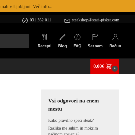
nah v Ljubljani. Več info...
031 362 011
steakshop@stari-pisker.com
Iskanje
Recepti
Blog
FAQ
Seznam
Račun
0,00
€
0
Vsi odgovori na enem
mestu
Kako pravilno speči steak?
Razlika me suhim in mokrim
načinom zorjenja?