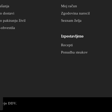
ašanja
Moj račun
o dostavi
Zgodovina narocil
o pakiranju živil
Seznam želja
-obvestila
Izpostavljeno
Recepti
Ponudba steakov
bujejo DDV.