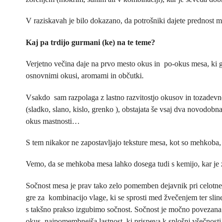
V raziskavah je bilo dokazano, da potrošniki dajete prednost
Kaj pa trdijo gurmani (ke) na te teme?
Verjetno večina daje na prvo mesto okus in po-okus mesa, ki 
osnovnimi okusi, aromami in občutki.
Vsakdo sam razpolaga z lastno razvitostjo okusov in tozadevn
(sladko, slano, kislo, grenko ), obstajata še vsaj dva novodobna
okus mastnosti…
S tem nikakor ne zapostavljajo teksture mesa, kot so mehkoba, s
Vemo, da se mehkoba mesa lahko dosega tudi s kemijo, kar je za
Sočnost mesa je prav tako zelo pomemben dejavnik pri celotne
gre za kombinacijo vlage, ki se sprosti med žvečenjem ter sl
s takšno prakso izgubimo sočnost. Sočnost je močno povezana 
okus najpomembnejša lastnost, ki prispeva k splošni všečnost