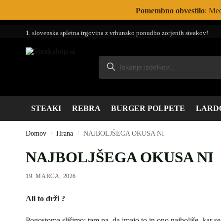
Pomembno obvestilo
: Med
1. slovenska spletna trgovina z vrhunsko ponudbo zorjenih steakov!
STEAKI
REBRA
BURGER POLPETE
LARD
Domov
Hrana
NAJBOLJŠEGA OKUSA NI
/
/
NAJBOLJŠEGA OKUSA NI
19. MARCA, 2026
Ali to drži ?
Pogostoma slišimo: tam pa, da imajo to in ono najboljše, kar se 