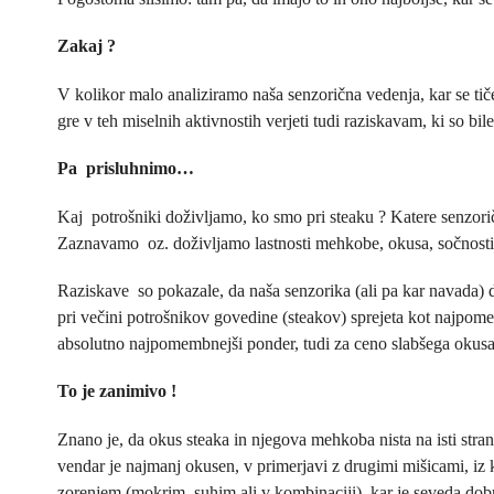
Zakaj ?
V kolikor malo analiziramo naša senzorična vedenja, kar se tič
gre v teh miselnih aktivnostih verjeti tudi raziskavam, ki so bil
Pa prisluhnimo…
Kaj potrošniki doživljamo, ko smo pri steaku ? Katere senzori
Zaznavamo oz. doživljamo lastnosti mehkobe, okusa, sočnosti al
Raziskave so pokazale, da naša senzorika (ali pa kar navada)
pri večini potrošnikov govedine (steakov) sprejeta kot najpom
absolutno najpomembnejši ponder, tudi za ceno slabšega okusa i
To je zanimivo !
Znano je, da okus steaka in njegova mehkoba nista na isti stran
vendar je najmanj okusen, v primerjavi z drugimi mišicami, i
zorenjem (mokrim, suhim ali v kombinaciji), kar je seveda dob