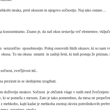
 mehkobi steaka, pred okusom in njegovo sočnostjo. Naj tako ostane…
ga konzumiramo. Znano je, da naš okus sestavlja več elementov, vključ
o senzorično sposobnostjo. Poleg osnovnih štirih okusov, ki so nam v
 okusa. To sta okusa umami in zadnji šesti, ki tudi postaja že priznan, 
očnost, zvečljivost itd..
 prezirati in se slednjemu izogibati.
m doživetju steakov. Sočnost je občutek vlage v ustih med žvečenjem 
ine, ki se pomeša z mesom. Zato je tako pomembno, da mesa ne prepečem
z mehkobo, kajti kadar je mehkoba znotraj okvira potrošnikovih prefer
i mesa, govejega steaka.