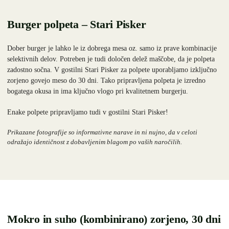
Burger polpeta – Stari Pisker
Dober burger je lahko le iz dobrega mesa oz. samo iz prave kombinacije
selektivnih delov. Potreben je tudi določen delež maščobe, da je polpeta
zadostno sočna. V gostilni Stari Pisker za polpete uporabljamo izključno
zorjeno govejo meso do 30 dni. Tako pripravljena polpeta je izredno
bogatega okusa in ima ključno vlogo pri kvalitetnem burgerju.
Enake polpete pripravljamo tudi v gostilni Stari Pisker!
Prikazane fotografije so informativne narave in ni nujno, da v celoti
odražajo identičnost z dobavljenim blagom po vaših naročilih.
mokro in suho (kombinirano) zorjeno, 30 dni