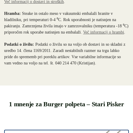
Več informacij o dostavi in stroških
.
Hramba:
Steake in ostalo meso v vakuumski embalaži hranite v
hladilniku, pri temperaturi 0-4 ⁰C. Rok uporabnosti je natisnjen na
pakiranju. Zamrznjena živila imajo v zamrzovalniku (temperatura -18 ⁰C)
priporočen rok uporabe natisnjen na embalaži.
Več informacij o hrambi
.
Podatki o živilu:
Podatki o živilu so na voljo ob dostavi in so skladni z
uredbo 14. člena 1169/2011. Zaradi nestabilnih razmer na trgu lahko
pride do sprememb pri poreklu artikov. Vse variabilne informacije so
vam vedno na voljo na tel. št. 040 214 470 (Kristijan).
1 mnenje za
Burger polpeta – Stari Pisker