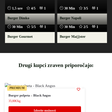
1,5 ure
4/5
1
30 Min
3/5
1
Burger Dimko
Burger Napoli
30 Min
5/5
1
30 Min
2/5
1
Burger Gourmet
Burger Ma(j)ster
Drugi kupci zraven priporočajo:
PREMIUM
Burger polpeta – Black Angus
35,00
€
/kg
Izberite možnosti