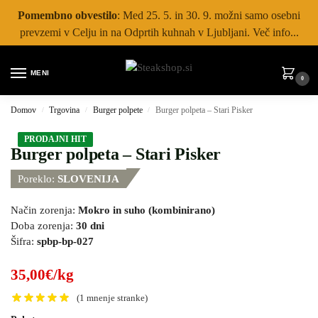
Pomembno obvestilo
: Med 25. 5. in 30. 9. možni samo osebni
prevzemi v Celju in na Odprtih kuhnah v Ljubljani. Več info...
MENI
0
Domov
Trgovina
Burger polpete
Burger polpeta – Stari Pisker
/
/
/
PRODAJNI HIT
Burger polpeta – Stari Pisker
Poreklo:
SLOVENIJA
Način zorenja:
Mokro in suho (kombinirano)
Doba zorenja:
30 dni
Šifra:
spbp-bp-027
35,00
€
/kg
(
1
mnenje stranke)