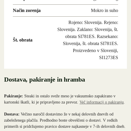
Način zorenja
Mokro in suho
Rojeno: Slovenija. Rejeno:
Slovenija. Zaklano: Slovenija, št.
obrata SI781ES. Razsekano:
Št. obrata
Slovenija, št. obrata SI781ES.
Proizvedeno v Sloveniji,
SI1273ES
Dostava, pakiranje in hramba
Pakiranje:
Steaki in ostalo sveže meso je vakuumsko zapakirano v
kartonski škatli, ki je pripravljeno za prevoz.
Več informacij o pakiranju
.
Dostava:
Večino naročil dostavimo že v nekaj delovnih dnevih od
zabeleženega plačila. Predhodno boste obveščeni o dostavi. V redkih
primerih si pridržujemo pravico dostave najkasneje v 7-ih delovnih dneh.