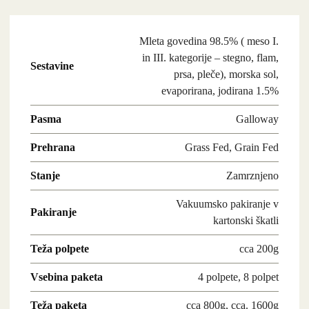
Mleta govedina 98.5% ( meso I.
in III. kategorije – stegno, flam,
Sestavine
prsa, pleče), morska sol,
evaporirana, jodirana 1.5%
Pasma
Galloway
Prehrana
Grass Fed, Grain Fed
Stanje
Zamrznjeno
Vakuumsko pakiranje v
Pakiranje
kartonski škatli
Teža polpete
cca 200g
Vsebina paketa
4 polpete, 8 polpet
Teža paketa
cca 800g, cca. 1600g