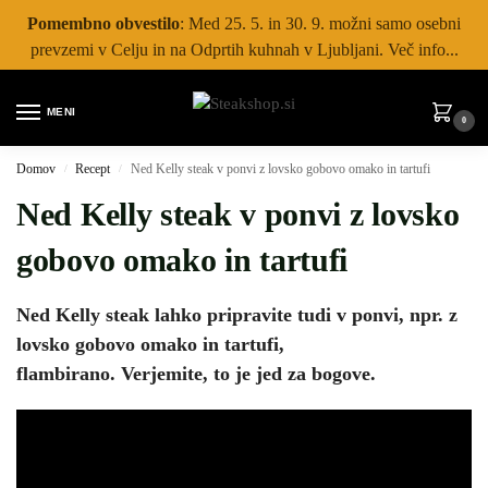
Pomembno obvestilo
: Med 25. 5. in 30. 9. možni samo osebni
prevzemi v Celju in na Odprtih kuhnah v Ljubljani. Več info...
MENI
0
Domov
Recept
Ned Kelly steak v ponvi z lovsko gobovo omako in tartufi
/
/
Ned Kelly steak v ponvi z lovsko
gobovo omako in tartufi
Ned Kelly steak lahko pripravite tudi v ponvi, npr. z
lovsko gobovo omako in tartufi,
flambirano. Verjemite, to je jed za bogove.