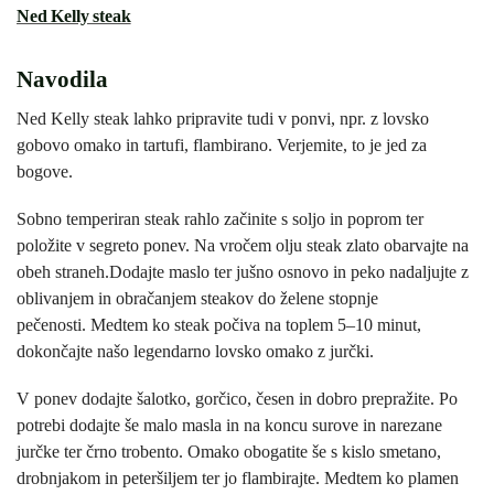
Ned Kelly steak
Navodila
Ned Kelly steak lahko pripravite tudi v ponvi, npr. z lovsko
gobovo omako in tartufi, flambirano. Verjemite, to je jed za
bogove.
Sobno temperiran steak rahlo začinite s soljo in poprom ter
položite v segreto ponev. Na vročem olju steak zlato obarvajte na
obeh straneh.Dodajte maslo ter jušno osnovo in peko nadaljujte z
oblivanjem in obračanjem steakov do želene stopnje
pečenosti. Medtem ko steak počiva na toplem 5–10 minut,
dokončajte našo legendarno lovsko omako z jurčki.
V ponev dodajte šalotko, gorčico, česen in dobro prepražite. Po
potrebi dodajte še malo masla in na koncu surove in narezane
jurčke ter črno trobento. Omako obogatite še s kislo smetano,
drobnjakom in peteršiljem ter jo flambirajte. Medtem ko plamen