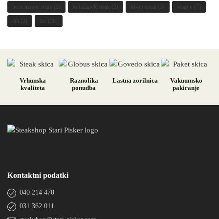
teres mayor steak
(2)
tomahawk steak
(2)
tri-tip steak
(3)
wagyu
(7)
čili
(2)
žar
(29)
Vrhunska
Raznolika
Lastna zorilnica
Vakuumsko
kvaliteta
ponudba
pakiranje
Kontaktni podatki
040 214 470
031 362 011