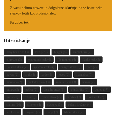
Z vami delimo nasvete in dolgoletne izkušnje, da se boste peke
steakov lotili kot profesionalec.
Pa dober tek!
Hitro iskanje
baby back ribs
(3)
BBQ
(21)
burger
(8)
chimichurri
(2)
entrecote
(3)
eyeround steak
(6)
file mignon
(4)
flank steak
(3)
flat iron steak
(7)
gaucho steak
(4)
hanger steak
(3)
hren
(2)
kaviar
(2)
kruh
(4)
lardo
(4)
losos
(6)
mangalica
(7)
marinada
(2)
matador steak
(3)
minute steak
(3)
namaz
(2)
omaka
(3)
pečica
(9)
picanha steak
(3)
pljučni file
(6)
ponev
(17)
prašič
(6)
rebra
(9)
ribeye steak
(2)
sendvič
(7)
skirt steak
(2)
slanina
(10)
smoker
(4)
sockeye
(3)
solatni krožnik
(4)
steak
(63)
striploin
(2)
svinja
(2)
t-bone steak
(2)