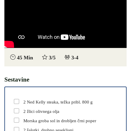
45 Min
3/5
3-4
Sestavine
2 Ned Kelly steaka, težka pribl. 800 g
2 žlici olivnega olja
Morska groba sol in drobljen črni poper
2 šalotki, drobno sesekljani