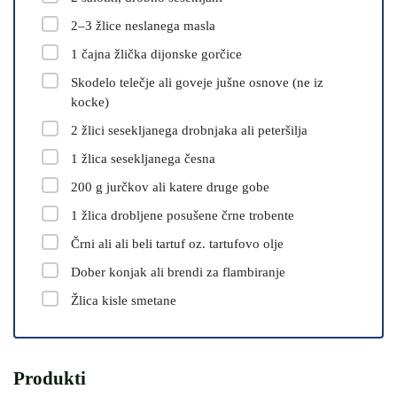
2–3 žlice neslanega masla
1 čajna žlička dijonske gorčice
Skodelo telečje ali goveje jušne osnove (ne iz
kocke)
2 žlici sesekljanega drobnjaka ali peteršilja
1 žlica sesekljanega česna
200 g jurčkov ali katere druge gobe
1 žlica drobljene posušene črne trobente
Črni ali ali beli tartuf oz. tartufovo olje
Dober konjak ali brendi za flambiranje
Žlica kisle smetane
Produkti