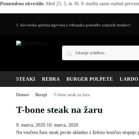
Pomembno obvestilo
: Med 25. 5. in 30. 9. možni samo osebni prevzem
1. slovenska spletna trgovina z vrhunsko ponudbo zorjenih steakov!
STEAKI
REBRA
BURGER POLPETE
LARDO
Domov
Recept
T-bone steak na žaru
/
/
T-bone steak na žaru
9. marca, 2020
10. marca, 2020
Na vročem žaru steak pecite skladno z želeno končno stopnjo 