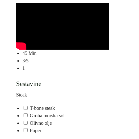
45 Min
3/5
1
Sestavine
Steak
T-bone steak
Groba morska sol
Olivno olje
Poper