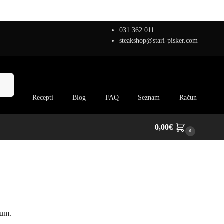
031 362 011
steakshop@stari-pisker.com
anje
Recepti
Blog
FAQ
Seznam
Račun
0,00
€
0
ium.