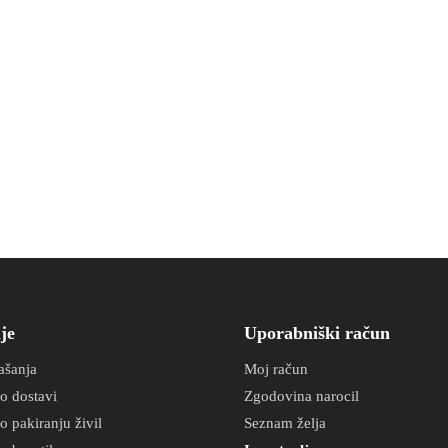
je
Uporabniški račun
ašanja
Moj račun
o dostavi
Zgodovina narocil
o pakiranju živil
Seznam želja