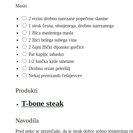
Maslo
2 rezini drobno narezane popečene slanine
1 strok česna, stisnjenega, drobno narezanega
1 žlica maslenega masla
2 žlici belega suhega vina
2 čajni žlički dijonske gorčice
Par kapljic tabasko
1/2 lončka kisle smetane
Drobno rezan peteršilj
Nekaj prerezanih češnjevcev
Produkti
T-bone steak
Navodila
Pred peko se prepričajte, da je steak dobro sobno temperiran (