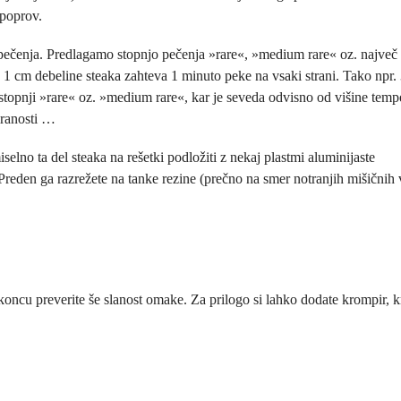
 poprov.
pečenja. Predlagamo stopnjo pečenja »rare«, »medium rare« oz. največ
 1 cm debeline steaka zahteva 1 minuto peke na vsaki strani. Tako npr.
a stopnji »rare« oz. »medium rare«, kar je seveda odvisno od višine temp
iranosti …
iselno ta del steaka na rešetki podložiti z nekaj plastmi aluminijaste
Preden ga razrežete na tanke rezine (prečno na smer notranjih mišičnih 
koncu preverite še slanost omake. Za prilogo si lahko dodate krompir,