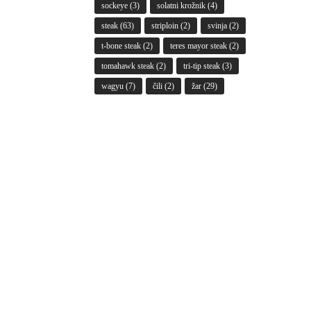
sockeye
(3)
solatni krožnik
(4)
steak
(63)
striploin
(2)
svinja
(2)
t-bone steak
(2)
teres mayor steak
(2)
tomahawk steak
(2)
tri-tip steak
(3)
wagyu
(7)
čili
(2)
žar
(29)