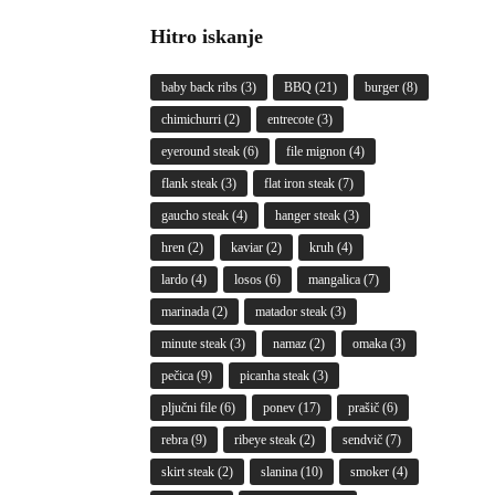
Hitro iskanje
baby back ribs
(3)
BBQ
(21)
burger
(8)
chimichurri
(2)
entrecote
(3)
eyeround steak
(6)
file mignon
(4)
flank steak
(3)
flat iron steak
(7)
gaucho steak
(4)
hanger steak
(3)
hren
(2)
kaviar
(2)
kruh
(4)
lardo
(4)
losos
(6)
mangalica
(7)
marinada
(2)
matador steak
(3)
minute steak
(3)
namaz
(2)
omaka
(3)
pečica
(9)
picanha steak
(3)
pljučni file
(6)
ponev
(17)
prašič
(6)
rebra
(9)
ribeye steak
(2)
sendvič
(7)
skirt steak
(2)
slanina
(10)
smoker
(4)